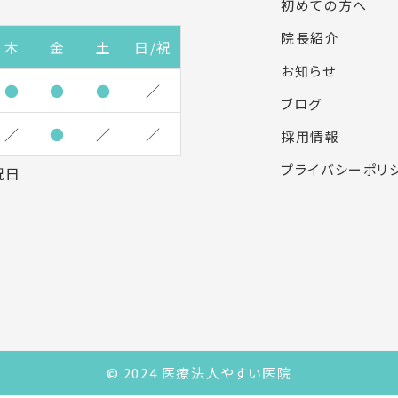
初めての方へ
院長紹介
木
金
土
日/祝
お知らせ
●
●
●
／
ブログ
／
●
／
／
採用情報
プライバシーポリ
祝日
© 2024 医療法人やすい医院