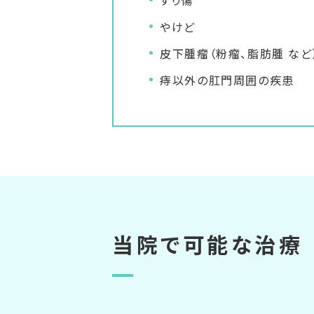
すり傷
やけど
皮下腫瘤（粉瘤、脂肪腫 など
痔以外の肛門周囲の疾患
当院で可能な治療