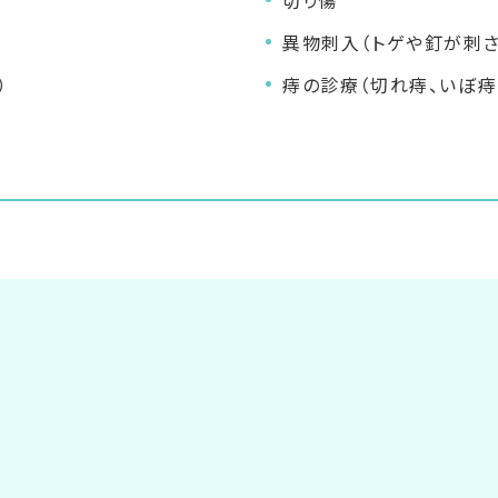
切り傷
異物刺入（トゲや釘が刺さ
）
痔の診療（切れ痔、いぼ痔