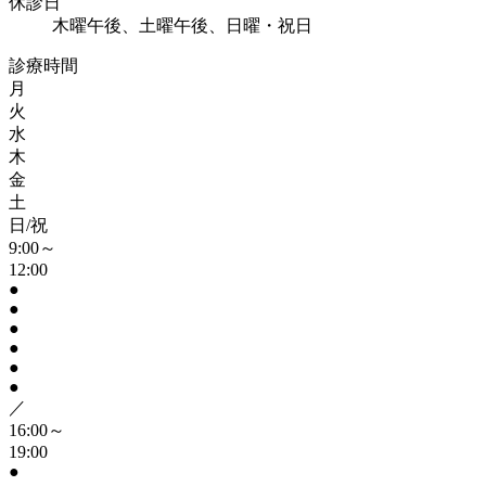
休診日
木曜午後、土曜午後、日曜・祝日
診療時間
月
火
水
木
金
土
日/祝
9:00～
12:00
●
●
●
●
●
●
／
16:00～
19:00
●